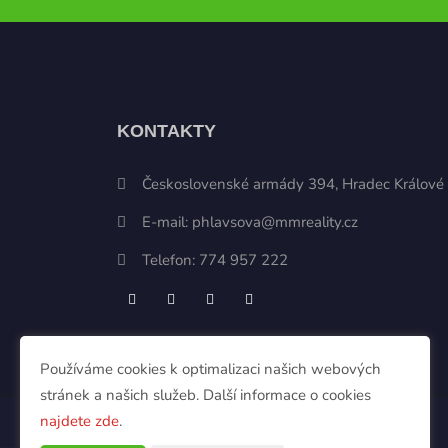
KONTAKTY
Československé armády 394, Hradec Králové
E-mail:
phlavsova@mmreality.cz
Telefon:
774 957 222
Používáme cookies k optimalizaci našich webových
stránek a našich služeb. Další informace o cookies
najdete zde
.