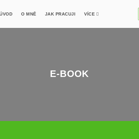
ÚVOD
O MNĚ
JAK PRACUJI
VÍCE
E-BOOK