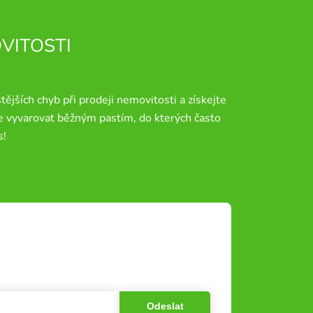
OVITOSTI
jších chyb při prodeji nemovitosti a získejte
se vyvarovat běžným pastím, do kterých často
s!
Odeslat