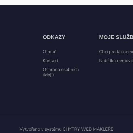
ODKAZY
MOJE SLUŽ
O mně
Chci prodat nemo
Kontakt
Nabídka nemovit
Ochrana osobních
údajů
Vytvořeno v systému
CHYTRÝ WEB MAKLÉŘE