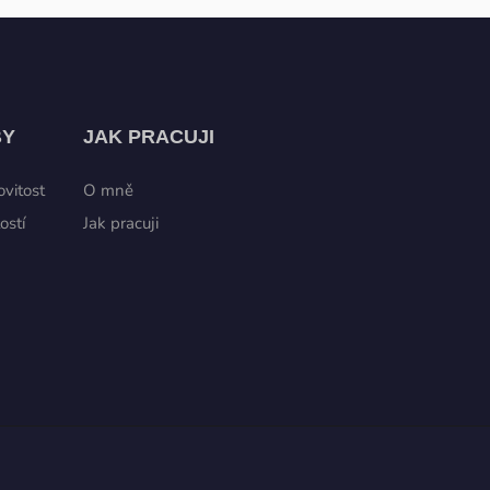
BY
JAK PRACUJI
vitost
O mně
ostí
Jak pracuji