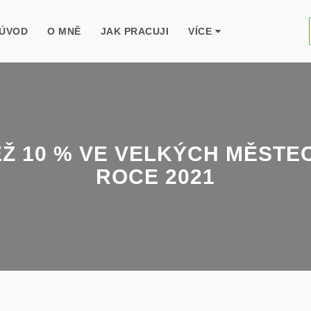
ÚVOD
O MNĚ
JAK PRACUJI
VÍCE
EŽ 10 % VE VELKÝCH MĚSTE
ROCE 2021