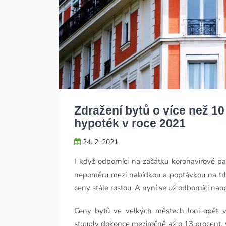
Zdražení bytů o více než 1
hypoték v roce 2021
24. 2. 2021
I když odborníci na začátku koronavirové p
nepoměru mezi nabídkou a poptávkou na trh
ceny stále rostou. A nyní se už odborníci na
Ceny bytů ve velkých městech loni opět v
stouply dokonce meziročně až o 13 procent, v