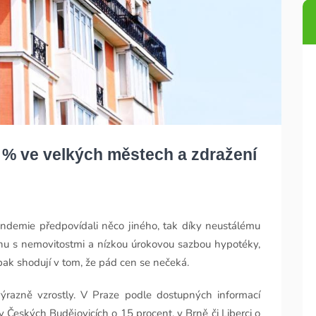
0 % ve velkých městech a zdražení
andemie předpovídali něco jiného, tak díky neustálému
u s nemovitostmi a nízkou úrokovou sazbou hypotéky,
opak shodují v tom, že pád cen se nečeká.
ýrazně vzrostly. V Praze podle dostupných informací
 Českých Budějovicích o 15 procent, v Brně či Liberci o