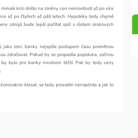
 v minulé krizi došlo na změny cen nemovitostí až po více
ce až po čtyřech až pěti letech. Hypotéky tedy zřejmě
ceny zdrojů bude lepší počítat spíš s růstem úrokových
 jako loni, banky nejspíše postupem času promítnou
nou zdražovat. Pokud by se propadla poptávka, začnou
eb by bylo pro banky mnohem těžší. Pak by tedy ceny
.
koronakrizi klesat, se tedy prozatím nenaplnila a jak to