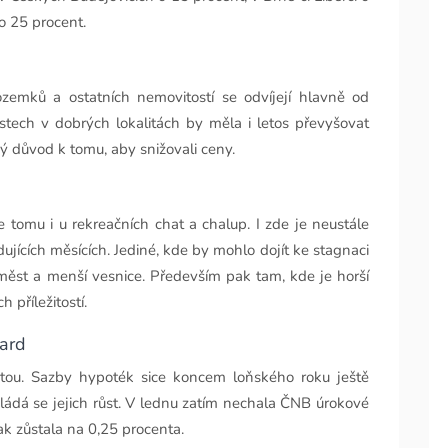
o 25 procent.
zemků a ostatních nemovitostí se odvíjejí hlavně od
tech v dobrých lokalitách by měla i letos převyšovat
ý důvod k tomu, aby snižovali ceny.
 tomu i u rekreačních chat a chalup. I zde je neustále
ujících měsících. Jediné, kde by mohlo dojít ke stagnaci
 měst a menší vesnice. Především pak tam, kde je horší
příležitostí.
iard
stou. Sazby hypoték sice koncem loňského roku ještě
ádá se jejich růst. V lednu zatím nechala ČNB úrokové
k zůstala na 0,25 procenta.