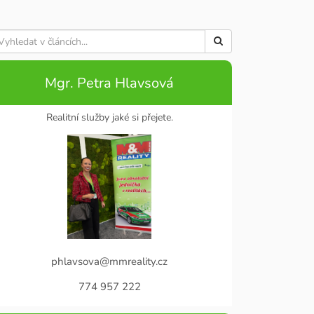
Mgr. Petra Hlavsová
Realitní služby jaké si přejete.
phlavsova@mmreality.cz
774 957 222