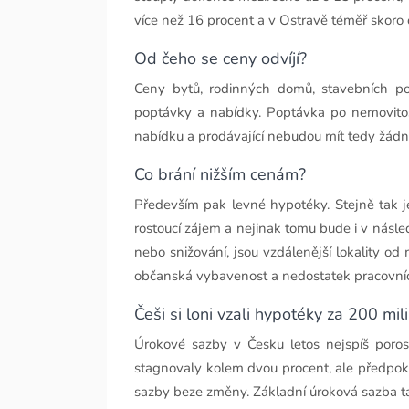
více než 16 procent a v Ostravě téměř skoro 
Od čeho se ceny odvíjí?
Ceny bytů, rodinných domů, stavebních po
poptávky a nabídky. Poptávka po nemovitos
nabídku a prodávající nebudou mít tedy žádn
Co brání nižším cenám?
Především pak levné hypotéky. Stejně tak je
rostoucí zájem a nejinak tomu bude i v násled
nebo snižování, jsou vzdálenější lokality od
občanská vybavenost a nedostatek pracovních 
Češi si loni vzali hypotéky za 200 mil
Úrokové sazby v Česku letos nejspíš poro
stagnovaly kolem dvou procent, ale předpokl
sazby beze změny. Základní úroková sazba ta