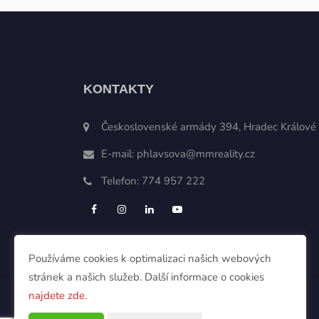
KONTAKTY
Československé armády 394, Hradec Králové
E-mail:
phlavsova@mmreality.cz
Telefon:
774 957 222
Používáme cookies k optimalizaci našich webových
stránek a našich služeb. Další informace o cookies
najdete zde
.