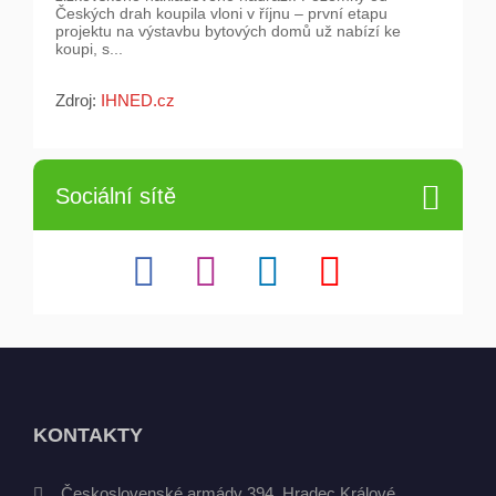
Českých drah koupila vloni v říjnu – první etapu
projektu na výstavbu bytových domů už nabízí ke
koupi, s...
Zdroj:
IHNED.cz
Sociální sítě
KONTAKTY
Československé armády 394, Hradec Králové