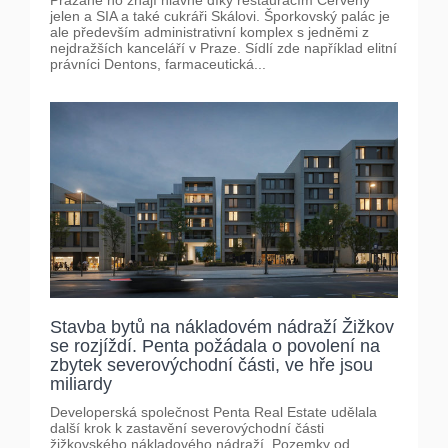
Pražané ho znají hlavně díky restauracím Červený
jelen a SIA a také cukráři Skálovi. Šporkovský palác je
ale především administrativní komplex s jedněmi z
nejdražších kanceláří v Praze. Sídlí zde například elitní
právníci Dentons, farmaceutická...
Stavba bytů na nákladovém nádraží Žižkov
se rozjíždí. Penta požádala o povolení na
zbytek severovýchodní části, ve hře jsou
miliardy
Developerská společnost Penta Real Estate udělala
další krok k zastavění severovýchodní části
žižkovského nákladového nádraží. Pozemky od