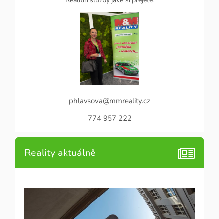
Realitní služby jaké si přejete.
phlavsova@mmreality.cz
774 957 222
Reality aktuálně