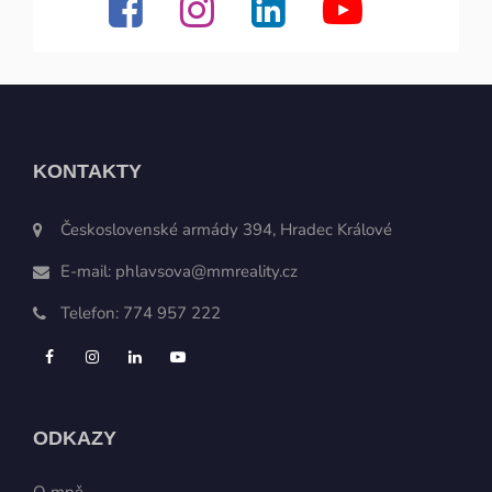
KONTAKTY
Československé armády 394, Hradec Králové
E-mail:
phlavsova@mmreality.cz
Telefon:
774 957 222
ODKAZY
O mně