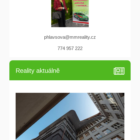
phlavsova@mmreality.cz
774 957 222
Reality aktuálně