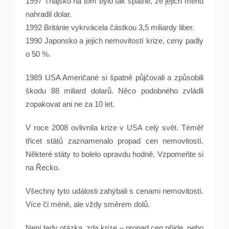
1997 Thajsko na tom bylo tak špatně, že jejich měnu
nahradil dolar.
1992 Británie vykrvácela částkou 3,5 miliardy liber.
1990 Japonsko a jejich nemovitostí krize, ceny padly
o 50 %.
1989 USA Američané si špatně půjčovali a způsobili
škodu 88 miliard dolarů. Něco podobného zvládli
zopakovat ani ne za 10 let.
V roce 2008 ovlivnila krize v USA celý svět. Téměř
třicet států zaznamenalo propad cen nemovitostí.
Některé státy to bolelo opravdu hodně. Vzpomeňte si
na Řecko.
Všechny tyto události zahýbali s cenami nemovitostí.
Více či méně, ale vždy směrem dolů.
Není tedy otázka, zda krize – propad cen přijde, nebo