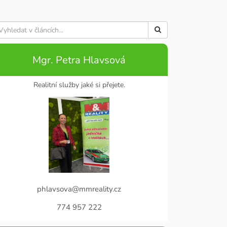
Mgr. Petra Hlavsová
Realitní služby jaké si přejete.
phlavsova@mmreality.cz
774 957 222