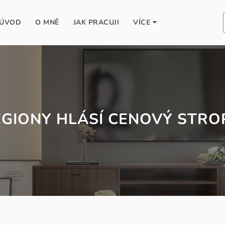
ÚVOD
O MNĚ
JAK PRACUJI
VÍCE
EGIONY HLÁSÍ CENOVÝ STRO