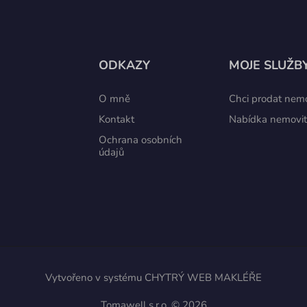
ODKAZY
MOJE SLUŽB
O mně
Chci prodat nemo
Kontakt
Nabídka nemovit
Ochrana osobních
údajů
Vytvořeno v systému
CHYTRÝ WEB MAKLÉŘE
Tomawell s.r.o. © 2026