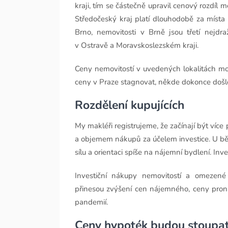
kraji, tím se částečně upravil cenový rozdíl
Středočeský kraj platí dlouhodobě za místa 
Brno, nemovitosti v Brně jsou třetí nejdr
v Ostravě a Moravskoslezském kraji.
Ceny nemovitostí v uvedených lokalitách mo
ceny v Praze stagnovat, někde dokonce došl
Rozdělení kupujících
My makléři registrujeme, že začínají být víc
a objemem nákupů za účelem investice. U b
sílu a orientaci spíše na nájemní bydlení. In
Investiční nákupy nemovitostí a omezené
přinesou zvýšení cen nájemného, ceny proná
pandemií.
Ceny hypoték budou stoupa