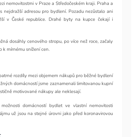
 mezi nemovitostmi v Praze a Středočeském kraji. Praha a
s nejdražší adresou pro bydlení. Pozadu nezůstalo ani
ažší v České republice. Drahé byty na kupce čekají i
žná dosáhly cenového stropu, po více než roce, začaly
o k mírnému snížení cen.
e patrné rozdíly mezi objemem nákupů pro běžné bydlení
ěžných domácností jsme zaznamenali limitovanou kupní
vestičně motivované nákupy ale neklesají.
 možnosti domácností bydlet ve vlastní nemovitosti
jmu už jsou na stejné úrovni jako před koronavirovou
t