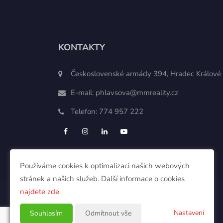
KONTAKTY
Československé armády 394, Hradec Králové
E-mail:
phlavsova@mmreality.cz
Telefon:
774 957 222
Používáme cookies k optimalizaci našich webových
stránek a našich služeb. Další informace o cookies
najdete zde
.
Nastavení
Souhlasím
Odmítnout vše