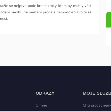
ažte se nejprve podniknout kroky, které by mohly vést
dání návrhu na nařízení prodeje nemovitosti zvolte až
nost.
ODKAZY
MOJE SLUŽ
O mně
Chci prodat nemo