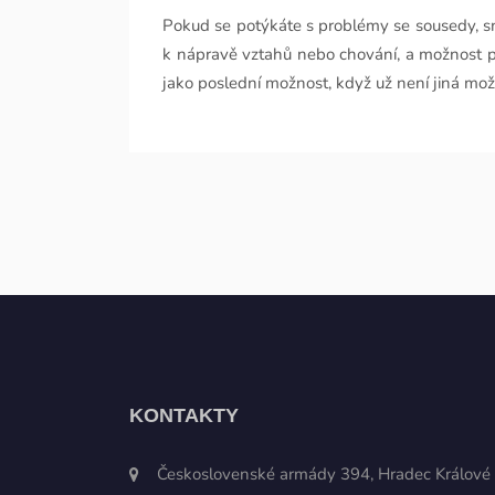
Pokud se potýkáte s problémy se sousedy, sn
k nápravě vztahů nebo chování, a možnost po
jako poslední možnost, když už není jiná mož
KONTAKTY
Československé armády 394, Hradec Králové