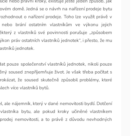
e nebo právní kroky, existuje ještě jeden způsob, jak
ovém domě. Jedná se o návrh na nařízení prodeje bytu
zhodnout o nařízení prodeje. Toho lze využít právě v
nebo brání ostatním vlastníkům ve výkonu jejich
ěkterý z vlastníků své povinnosti porušuje „způsobem
on práv ostatních vlastníků jednotek“, i přesto, že mu
astníků jednotek.
t pouze společenství vlastníků jednotek, nikoli pouze
ný soused znepříjemňuje život. Je však třeba počítat s
okázat, že soused skutečně způsobil problémy, které
lech více vlastníků bytů.
 ale nájemník, který v dané nemovitosti bydlí. Dotčení
 vlastníka bytu, ale pokud kroky učiněné vlastníkem
prodej nemovitosti, a to právě z důvodu nevhodných