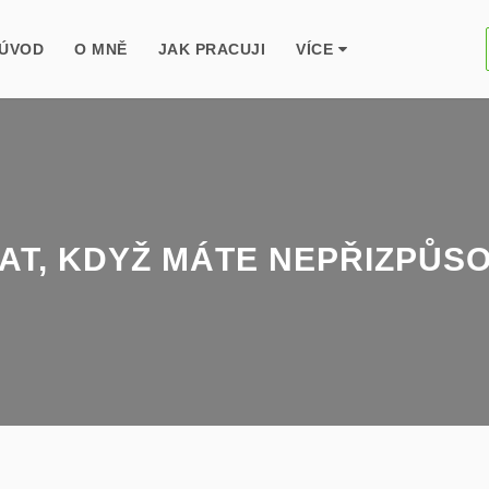
ÚVOD
O MNĚ
JAK PRACUJI
VÍCE
AT, KDYŽ MÁTE NEPŘIZPŮS