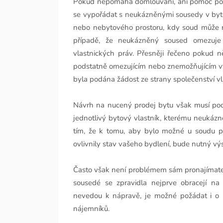
Pokud nepomáhá domlouvání, ani pomoc polici
se vypořádat s neukázněnými sousedy v byt
nebo nebytového prostoru, kdy soud může ro
případě, že neukázněný soused omezuje 
vlastnických práv. Přesněji řečeno pokud n
podstatně omezujícím nebo znemožňujícím výk
byla podána žádost ze strany společenství vl
Návrh na nucený prodej bytu však musí poda
jednotlivý bytový vlastník, kterému neukázně
tím, že k tomu, aby bylo možné u soudu pr
ovlivnily stav vašeho bydlení, bude nutný výs
Často však není problémem sám pronajímatel,
sousedé se zpravidla nejprve obracejí na
nevedou k nápravě, je možné požádat i o 
nájemníků.