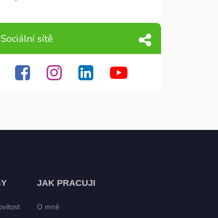
Sociální sítě
BY
JAK PRACUJI
vitost
O mně