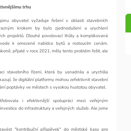
ktivnějšímu trhu
upinu obyvatel vyžaduje řešení v oblasti stavebních
Výrazným krokem by bylo zjednodušení a urychlení
ch projektů. Dlouhé povolovací lhůty a komplikovaná
ož vede k omezené nabídce bytů a rostoucím cenám.
koně, přijaté v roce 2021, měly tento problém řešit, ale
ci stavebního řízení, která by usnadnila a urychlila
kazují, že digitální platformy mohou zefektivnit stavební
ování poptávky ve městech s vysokou hustotou obyvatel​.
řebovala i efektivnější spolupráci mezi veřejným
vestice do infrastruktury a veřejných služeb. Ale jsme
avést "kontribuční příspěvek" do městské kasy pro