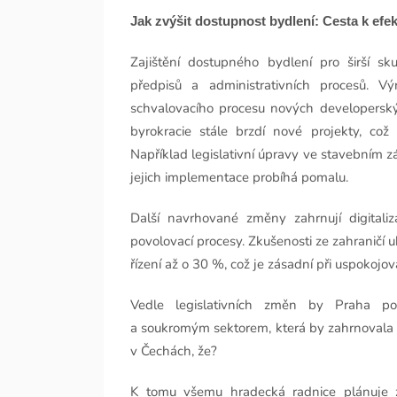
Jak zvýšit dostupnost bydlení: Cesta k efe
Zajištění dostupného bydlení pro širší sk
předpisů a administrativních procesů. 
schvalovacího procesu nových developerský
byrokracie stále brzdí nové projekty, c
Například legislativní úpravy ve stavebním zá
jejich implementace probíhá pomalu​.
Další navrhované změny zahrnují digitaliza
povolovací procesy. Zkušenosti ze zahraničí u
řízení až o 30 %, což je zásadní při uspokoj
Vedle legislativních změn by Praha pot
a soukromým sektorem, která by zahrnovala in
v Čechách, že?
K tomu všemu hradecká radnice plánuje z