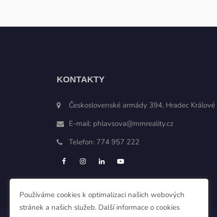
KONTAKTY
Československé armády 394, Hradec Králové
E-mail:
phlavsova@mmreality.cz
Telefon:
774 957 222
Používáme cookies k optimalizaci našich webových
stránek a našich služeb. Další informace o cookies