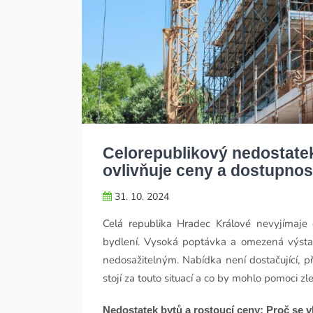
Celorepublikový nedostatek
ovlivňuje ceny a dostupnos
31. 10. 2024
Celá republika Hradec Králové nevyjímaje
bydlení. Vysoká poptávka a omezená výstav
nedosažitelným. Nabídka není dostačující, př
stojí za touto situací a co by mohlo pomoci z
Nedostatek bytů a rostoucí ceny: Proč se vl