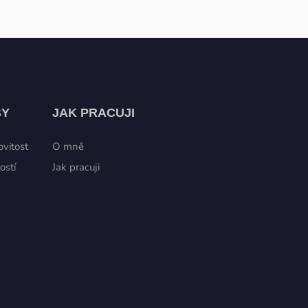
BY
JAK PRACUJI
vitost
O mně
ostí
Jak pracuji