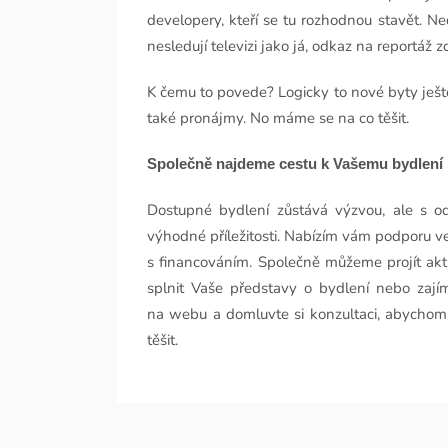
developery, kteří se tu rozhodnou stavět. N
nesledují televizi jako já, odkaz na reportáž z
K čemu to povede? Logicky to nové byty ještě
také pronájmy. No máme se na co těšit.
Společně najdeme cestu k Vašemu bydlení
Dostupné bydlení zůstává výzvou, ale s o
výhodné příležitosti. Nabízím vám podporu v
s financováním. Společně můžeme projít akt
splnit Vaše představy o bydlení nebo zajím
na webu a domluvte si konzultaci, abychom m
těšit.