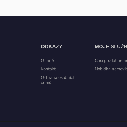
ODKAZY
MOJE SLUŽ
O mně
Chci prodat nemo
Kontakt
Nabídka nemovit
Ochrana osobních
údajů