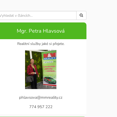
Mgr. Petra Hlavsová
Realitní služby jaké si přejete.
phlavsova@mmreality.cz
774 957 222