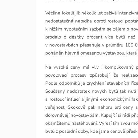
Většina lokalit již několik let zažívá intenzi
nedostatečná nabídka oproti rostoucí popt
k nižším hypotečním sazbám se zájem o nové
prodalo o desítky procent více bytů než
v novostavbách přesahuje v průměru 100 000
poháněn hlavně omezenou výstavbou, která 
Na vysoké ceny má vliv i komplikovaný p
povolovací procesy způsobují, že realiza
Podle odborníků je zrychlení stavebních ří
Současný nedostatek nových bytů tak nutí k
s rostoucí inflací a jinými ekonomickými fak
veřejnost. Skokově pak nahoru letí ceny s
dorovnávají novostavbám. Kupující si rádi př
okamžitému nastěhování. Vyřeší tím svou mom
bytů z poslední doby, kde jsme cenově přesko