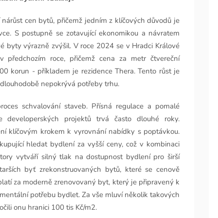
vní nárůst cen bytů, přičemž jedním z klíčových důvodů je
ávce. S postupně se zotavující ekonomikou a návratem
 byty výrazně zvýšil. V roce 2024 se v Hradci Králové
 v předchozím roce, přičemž cena za metr čtvereční
 korun - příkladem je rezidence Thera. Tento růst je
dlouhodobě nepokrývá potřeby trhu.
roces schvalování staveb. Přísná regulace a pomalé
ce developerských projektů trvá často dlouhé roky.
zení klíčovým krokem k vyrovnání nabídky s poptávkou.
upující hledat bydlení za vyšší ceny, což v kombinaci
tory vytváří silný tlak na dostupnost bydlení pro širší
tarších byť zrekonstruovaných bytů, které se cenově
iplatí za moderně zrenovovaný byt, který je připravený k
entální potřebu bydlet. Za vše mluví několik takových
čili onu hranici 100 tis Kč/m2.