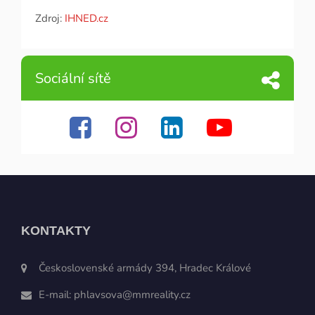
Zdroj:
IHNED.cz
Sociální sítě
KONTAKTY
Československé armády 394, Hradec Králové
E-mail:
phlavsova@mmreality.cz