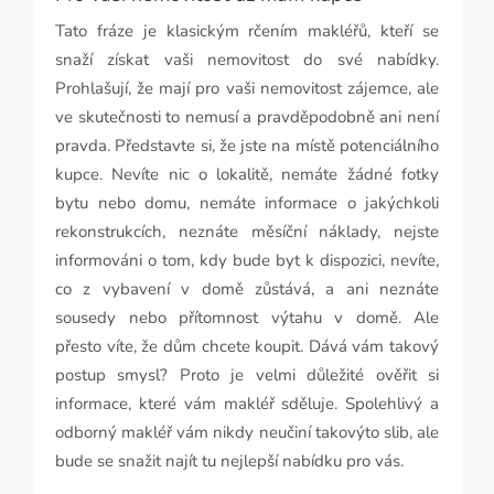
Tato fráze je klasickým rčením makléřů, kteří se
snaží získat vaši nemovitost do své nabídky.
Prohlašují, že mají pro vaši nemovitost zájemce, ale
ve skutečnosti to nemusí a pravděpodobně ani není
pravda. Představte si, že jste na místě potenciálního
kupce. Nevíte nic o lokalitě, nemáte žádné fotky
bytu nebo domu, nemáte informace o jakýchkoli
rekonstrukcích, neznáte měsíční náklady, nejste
informováni o tom, kdy bude byt k dispozici, nevíte,
co z vybavení v domě zůstává, a ani neznáte
sousedy nebo přítomnost výtahu v domě. Ale
přesto víte, že dům chcete koupit. Dává vám takový
postup smysl? Proto je velmi důležité ověřit si
informace, které vám makléř sděluje. Spolehlivý a
odborný makléř vám nikdy neučiní takovýto slib, ale
bude se snažit najít tu nejlepší nabídku pro vás.