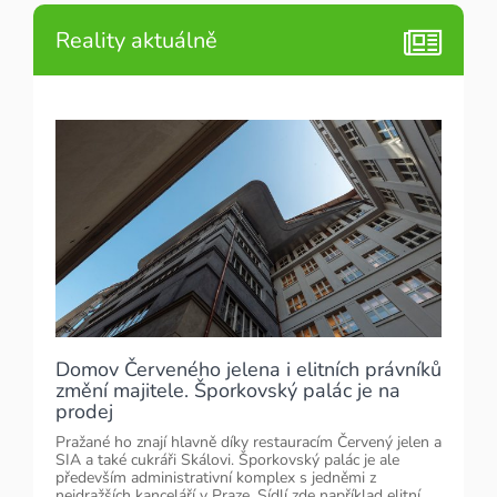
Reality aktuálně
Domov Červeného jelena i elitních právníků
změní majitele. Šporkovský palác je na
prodej
Pražané ho znají hlavně díky restauracím Červený jelen a
SIA a také cukráři Skálovi. Šporkovský palác je ale
především administrativní komplex s jedněmi z
nejdražších kanceláří v Praze. Sídlí zde například elitní