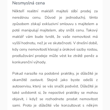
Nesmyslná cena
Někteří realitní makléři majiteli slíbí prodej za
nereálnou cenu. Důvod je jednoduchý, tímto
způsobem získají exkluzivní smlouvu s majitelem a
poté manipulují majitelem, aby snížil cenu. Takový
makléř vám bude tvrdit, že vaše nemovitost má
vyšší hodnotu, než je ve skutečnosti. V dnešní době,
kdy ceny nemovitostí klesají a úrokové sazby rostou,
prodlužování prodeje může vést ke ztrátě peněz a
konkurenční výhody.
Pokud narazíte na podobné praktiky, je důležité je
okamžitě zastavit. Stejně jako byste odešli z
autoservisu, který se vás snažil podvést. Důležité je
také uvědomit si, že nepoctivé praktiky se mohou
objevit, i když se rozhodnete prodat nemovitost
sami. Proto je důležité vše konzultovat s někým