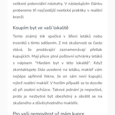
veškeré potenciální nástrahy. V následujícím článku
probereme tři nejčastější neetické praktiky v realitní
branži.
Koupím byt ve vaší lokalitě
Tento známý trik spočívá v šíření letáků nebo
inzerátů s tímto sdělením. Z mé zkušenosti se často
stává, že prodávající zaznamenávají přetlak
kupujících. Mají přece plné poštovní schránky letáků
s nápisem "Hledám byt v této lokalitě". Když
zkontaktujete číslo uvedené na letáku, makléř vám
nejlépe upřímně řekne, že on sám není kupující,
nýbrž realitní makléř. V horším případě se to dozvíte
až při osobní schůzce. Takové jednání je nepoctivé,
proto je nezbytné být obezřetný a obrátit se na
zkušeného a důvěryhodného makléře.
Pro vaši nemovitost už mám kupce