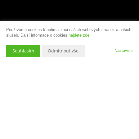
Používáme cookies k optimalizaci našich webových stránek a našich
služeb. Další informace o cookies
najdete zde
.
Souhlasím
Odmítnout vše
Nastavení
Popis nemovitosti
Jeden z deseti nově dokončených bytů v Rezidenci U Betléma čeká
právě na Vás přímo v centru Třebechovic pod Orebem. A proč si vybrat
konkrétně tento exkluzivní mezonetový byt 3+kk? Tato jednotka nabízí
celkem 88,5 m2 čisté podlahové plochy (92,2 m2 včetně vnitřních
příček), velkorysou terasu o velikosti 90,6 m2, vyhrazené parkovací
stání v uzavřeném dvoře a samozřejmě také nadstandardní sklepní kóji
8,7 m2. Skvělá dopravní dostupnost a občanská vybavenost činí z této
nemovitosti skvělou adresu pro bydlení ale také lukrativní investici.